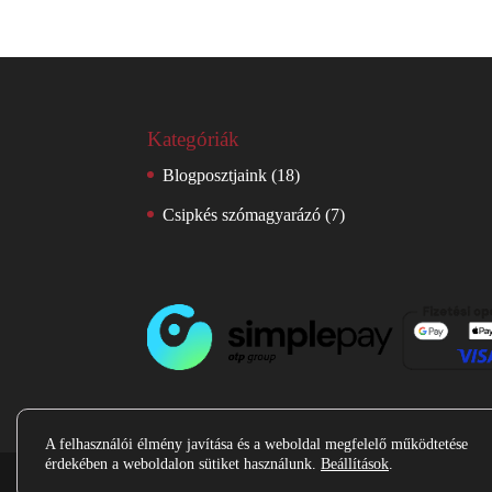
Kategóriák
Blogposztjaink
(18)
Csipkés szómagyarázó
(7)
A felhasználói élmény javítása és a weboldal megfelelő működtetése
érdekében a weboldalon sütiket használunk.
Beállítások
.
Minden jog fenntartva - 2026 | Csipke-SULI |
Ált