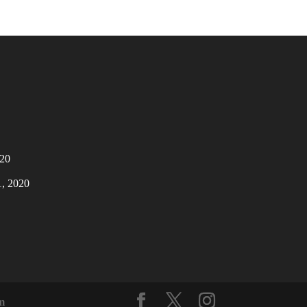
020
1, 2020
m