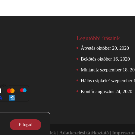
Legutóbbi írásaink
Átvetés
október 20, 2020
Bekötés
október 16, 2020
Mintarajz
szeptember 18, 2
Hálós csipkék?
szeptember 
Kontúr
augusztus 24, 2020
Elfogad
alános Szerződési Feltételek
|
Adatkezelési tájékoztató
|
Impresszu