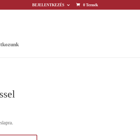
BEJELENTKEZÉS
0 Termék
tkozunk
ssel
slapra.