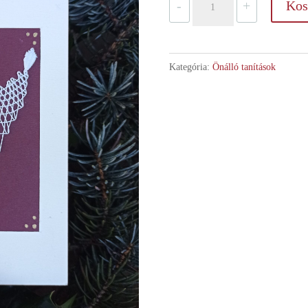
-
+
Kos
félveréssel
mennyiség
Kategória:
Önálló tanítások