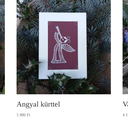
Angyal kürttel
V
5 880
Ft
4 