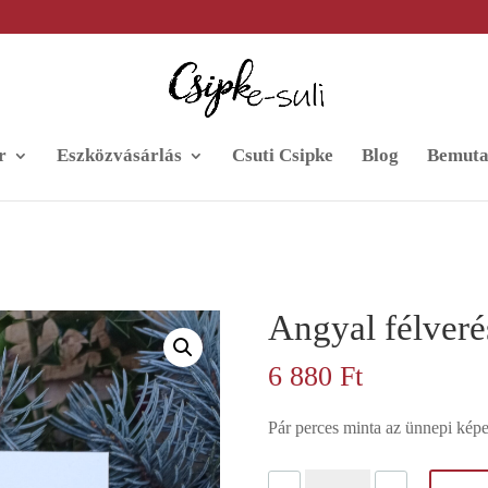
r
Eszközvásárlás
Csuti Csipke
Blog
Bemuta
Angyal félveré
6 880
Ft
Pár perces minta az ünnepi képe
Angyal