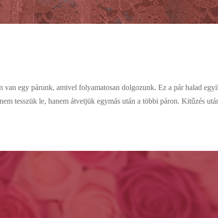
an van egy párunk, amivel folyamatosan dolgozunk. Ez a pár halad egyi
 nem tesszük le, hanem átvetjük egymás után a többi páron. Kitűzés utá