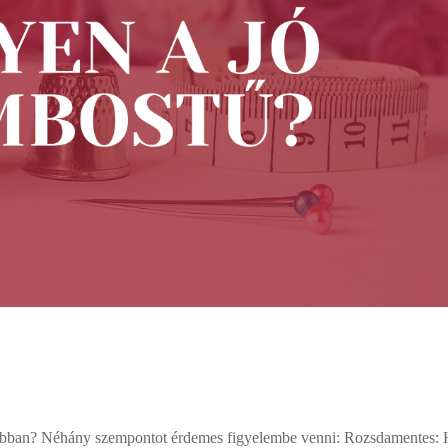
jobban? Néhány szempontot érdemes figyelembe venni: Rozsdamentes: