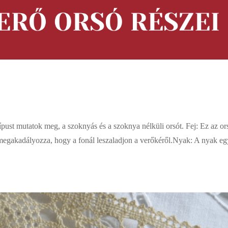
típust mutatok meg, a szoknyás és a szoknya nélküli orsót. Fej: Ez az or
mi megakadályozza, hogy a fonál leszaladjon a verőkéről.Nyak: A nyak e