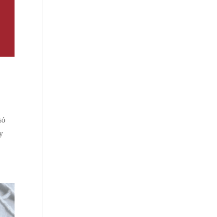
só
gy