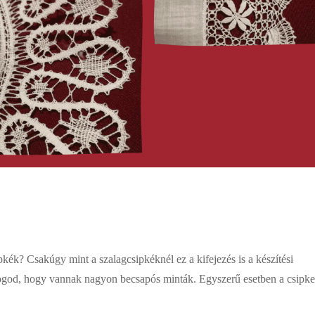
pkék? Csakúgy mint a szalagcsipkéknél ez a kifejezés is a készítési
 fogod, hogy vannak nagyon becsapós minták. Egyszerű esetben a csipk