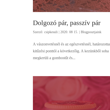
Dolgozó pár, passzív pár
Szerző:
csipkesuli
|
2020. 08 15.
|
Blogposztjaink
A vászonvetésnél és az egészvetésnél, határozott
kitűzési ponttól a következőig. A kezünkből soha
megkerüli a gombostűt és...