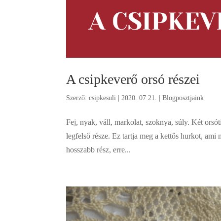
A csipkeverő orsó részei
Szerző:
csipkesuli
|
2020. 07 21.
|
Blogposztjaink
Fej, nyak, váll, markolat, szoknya, súly. Két orsó
legfelső része. Ez tartja meg a kettős hurkot, a
hosszabb rész, erre...