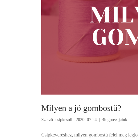
Milyen a jó gombostű?
Szerző:
csipkesuli
|
2020. 07 24.
|
Blogposztjaink
Csipkeveréshez, milyen gombostű felel meg leg